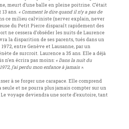
une, meurt d’une balle en pleine poitrine. C’était
t 13 ans.
« Comment le dire quand il n’y a pas de
ns ce milieu calviniste (nerver explain, never
reuse du Petit Pierre disparaît rapidement des
ort ne cessera d’obséder les nuits de Laurence
ra la disparition de ses parents, tués dans un
n 1972, entre Genève et Lausanne, par un
nète de surcroit. Laurence a 35 ans. Elle a déjà
s n’en écrira pas moins:
« Dans la nuit du
972, j’ai perdu mon enfance à jamais »
.
sser à se forger une carapace. Elle comprend
a seule et ne pourra plus jamais compter sur un
Le voyage deviendra une sorte d’exutoire, tant